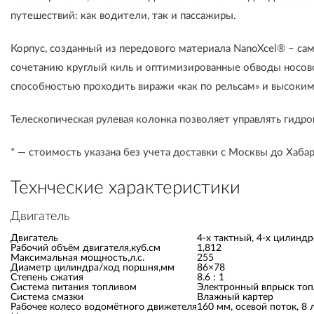
путешествий: как водители, так и пассажиры.
Корпус, созданный из передового материала NanoXcel® – са
сочетанию круглый киль и оптимизированные обводы носово
способностью проходить виражи «как по рельсам» и высоки
Телескопическая рулевая колонка позволяет управлять гидроц
* — стоимость указана без учета доставки с Москвы до Хаба
Технческие характеристики
Двигатель
Двигатель
4-х тактный, 4-х цилинд
Рабочий объём двигателя,куб.см
1,812
Максимальная мощность,л.с.
255
Диаметр цилиндра/ход поршня,мм
86×78
Степень сжатия
8.6 : 1
Система питания топливом
Электронный впрыск топ
Система смазки
Влажный картер
Рабочее колесо водомётного движетеля
160 мм, осевой поток, 8 