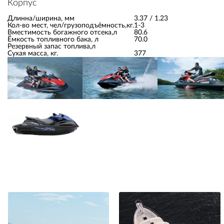
Корпус
Длинна/ширина, мм
3.37 / 1.23
Кол-во мест, чел/грузоподъёмность,кг.
1-3
Вместимость богажного отсека,л
80.6
Ёмкость топливного бака, л
70.0
Резервный запас топлива,л
Сухая масса, кг.
377