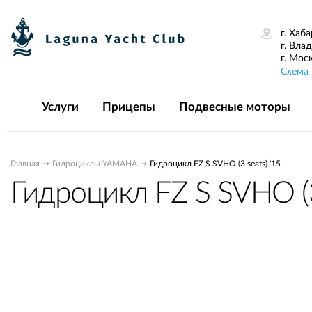
г. Хаба
г. Вла
г. Мос
Схема 
Услуги
Прицепы
Подвесные моторы
Главная
Гидроциклы YAMAHA
Гидроцикл FZ S SVHO (3 seats) '15
Гидроцикл FZ S SVHO (3