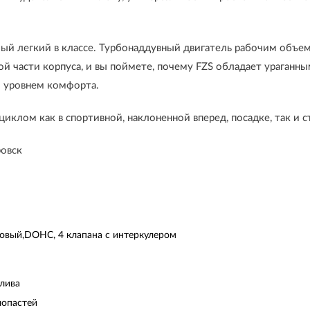
мый легкий в классе. Турбонаддувный двигатель рабочим объем
й части корпуса, и вы поймете, почему FZS обладает ураганн
м уровнем комфорта.
иклом как в спортивной, наклоненной вперед, посадке, так и с
ровск
ровый,DOHC, 4 клапана с интеркулером
лива
лопастей