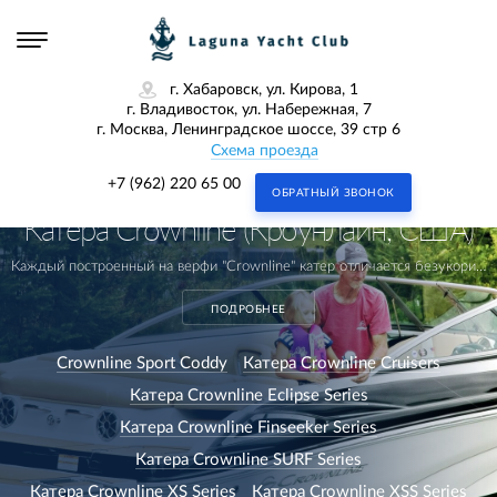
г. Хабаровск, ул. Кирова, 1
г. Владивосток, ул. Набережная, 7
г. Москва, Ленинградское шоссе, 39 стр 6
Схема проезда
+7 (962) 220 65 00
ОБРАТНЫЙ ЗВОНОК
Катера Crownline (Кроунлайн, США)
Каждый построенный на верфи "Crownline" катер отличается безукоризненным качеством, которое достигается скрупулезным вниманием производителя к каждой, даже самой небольшой, детали.
ПОДРОБНЕЕ
Crownline Sport Coddy
Катера Crownline Cruisers
Катера Crownline Eclipse Series
Катера Crownline Finseeker Series
Катера Crownline SURF Series
Катера Crownline XS Series
Катера Crownline XSS Series