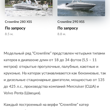
Crownline 280 XSS
Crownline 290 XSS
По запросу
По запросу
8.5 м.
8.8 м.
Модельный ряд “Crownline” представлен четырьмя типами
катеров в диапазоне длин от 18 до 34 футов (5,5 – 11
метров): открытые прогулочные, палубные, каютные и
круизные. На катерах устанавливаются как бензиновые, так
и дизельные стационарные двигатели, мощностью от 135
до 425 л.с., производства компаний Mercruiser (США) и
Volvo Penta (Швеция).
Каждый построенный на верфи “Crownline” катер