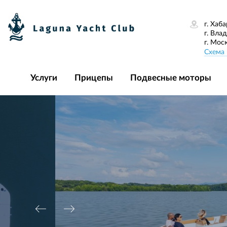
г. Хаба
г. Вла
г. Мос
Схема 
Услуги
Прицепы
Подвесные моторы