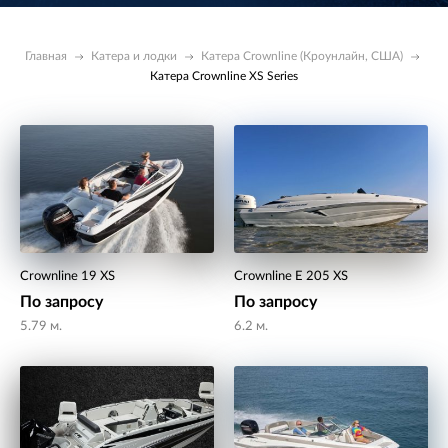
Главная
Катера и лодки
Катера Crownline (Кроунлайн, США)
Катера Crownline XS Series
Crownline 19 XS
Crownline E 205 XS
По запросу
По запросу
5.79 м.
6.2 м.