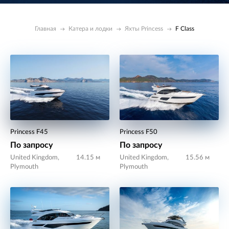
Главная
Катера и лодки
Яхты Princess
F Class
Princess F45
Princess F50
По запросу
По запросу
United Kingdom,
14.15 м
United Kingdom,
15.56 м
Plymouth
Plymouth