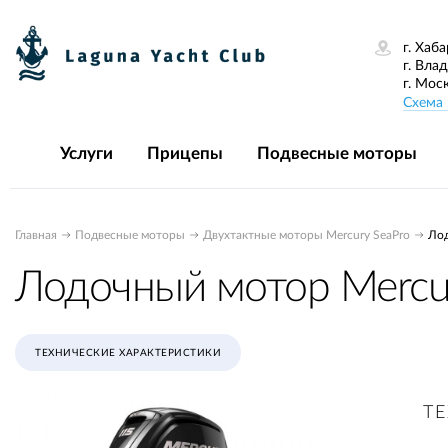
г. Хаба
г. Вла
г. Мос
Схема 
Услуги
Прицепы
Подвесные моторы
Главная
Подвесные моторы
Двухтактные моторы Mercury SeaPro
Лод
Лодочный мотор Mercur
ТЕХНИЧЕСКИЕ ХАРАКТЕРИСТИКИ
Т