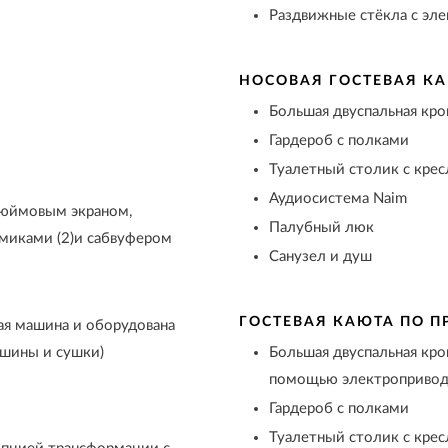
Раздвижные стёкла с эл
НОСОВАЯ ГОСТЕВАЯ К
Большая двуспальная кр
Гардероб с полками
Туалетный столик с кре
Аудиосистема Naim
дюймовым экраном,
Палубный люк
амиками (2)и сабвуфером
Санузел и душ
ГОСТЕВАЯ КАЮТА ПО П
ая машина и оборудована
ашины и сушки)
Большая двуспальная кро
помощью электропривода
Гардероб с полками
Туалетный столик с кре