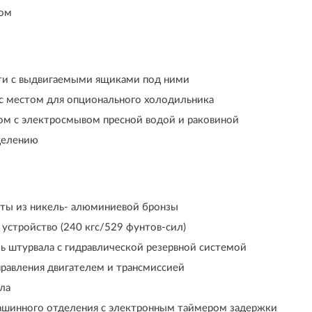
пом
ти с выдвигаемыми ящиками под ними
 с местом для опционального холодильника
том с электросмывом пресной водой и раковиной
делению
нты из никель- алюминиевой бронзы
устройство (240 кгс/529 фунтов-сил)
ь штурвала с гидравлической резервной системой
равления двигателем и трансмиссией
ла
шинного отделения с электронным таймером задержки