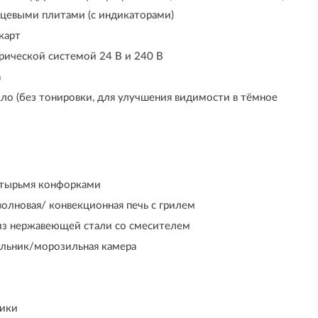
цевыми плитами (с индикаторами)
карт
рической системой 24 В и 240 В
а
ло (без тонировки, для улучшения видимости в тёмное
етырьмя конфорками
олновая/ конвекционная печь с грилем
з нержавеющей стали со смесителем
льник/морозильная камера
ики