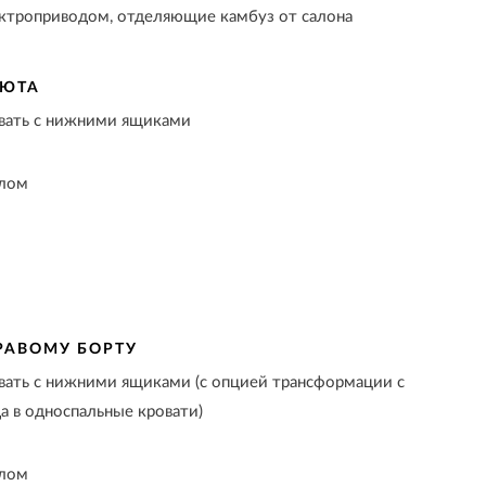
ектроприводом, отделяющие камбуз от салона
АЮТА
овать с нижними ящиками
слом
РАВОМУ БОРТУ
вать с нижними ящиками (с опцией трансформации с
 в односпальные кровати)
слом