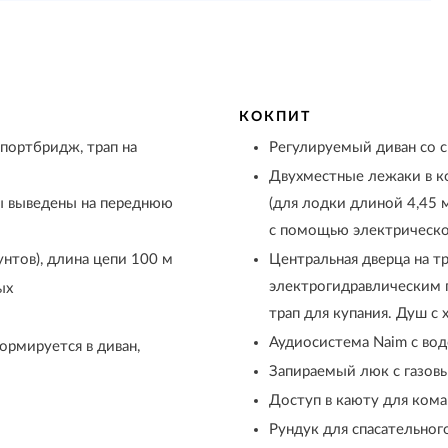
КОКПИТ
портбридж, трап на
Регулируемый диван со 
Двухместные лежаки в ко
ты выведены на переднюю
(для лодки длиной 4,45 
с помощью электрическ
нтов), длина цепи 100 м
Центральная дверца на т
электрогидравлическим
ых
трап для купания. Душ с
Аудиосистема Naim с во
ормируется в диван,
Запираемый люк с газов
Доступ в каюту для ком
Рундук для спасательног