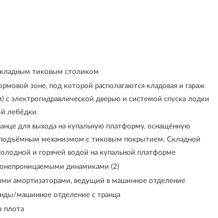
складным тиковым столиком
рмовой зоне, под которой располагаются кладовая и гараж
м) с электрогидравлической дверью и системой спуска лодки
ой лебёдки
ранце для выхода на купальную платформу, оснащённую
 подъёмным механизмом с тиковым покрытием. Складной
 холодной и горячей водой на купальной платформе
донепроницаемыми динамиками (2)
ыми амортизаторами, ведущий в машинное отделение
анды/машинное отделение с транца
о плота