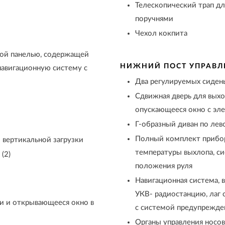
Телескопический трап д
поручнями
Чехол кокпита
ной панелью, содержащей
НИЖНИЙ ПОСТ УПРАВЛ
навигационную систему с
Два регулируемых сидень
Сдвижная дверь для выхо
опускающееся окно с эл
Г-образный диван по лев
Полный комплект приборо
 вертикальной загрузки
температуры выхлопа, си
(2)
положения руля
Навигационная система, в
УКВ- радиостанцию, лаг 
и и открывающееся окно в
с системой предупрежде
Органы управления носо