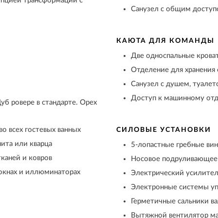
опцией трансформации с
Санузел с общим досту
КАЮТА ДЛЯ КОМАНДЫ
Две односпальные крова
Отделение для хранения
Санузел с душем, туале
Доступ к машинному от
уб ровере в стандарте. Орех
о всех гостевых ванных
СИЛОВЫЕ УСТАНОВКИ
ита или кварца
5-лопастные гребные ви
каней и ковров
Носовое подруливающее 
окнах и иллюминаторах
Электрический усилител
Электронные системы уп
Герметичные сальники ва
Вытяжной вентилятор ма