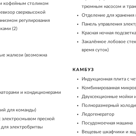
м и кофейным столиком
трюмным насосом и тран
евизор сверхвысокой
Отделение для хранения 
анизмом регулирования
Панель управления элект
ками (2)
Красная ночная подсветк
Закалённое лобовое стек
время суток)
ые жалюзи (возможна
КАМБУЗ
Индукционная плита с ч
Комбинированная микров
наторами и кондиционерами
Двухсекционные мойки и
Полноразмерный холоди
ий для команды)
Ледогенератор
с электросмывом пресной
Посудомоечная машина
 для электробритвы
Вещевые шкафчики и ящ