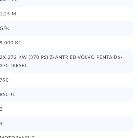
1,25 М.
GFK
9.000 КГ.
2X 272 KW (370 PS) Z-ANTRIEB VOLVO PENTA D6-
370 DIESEL
790
850 Л.
2
4