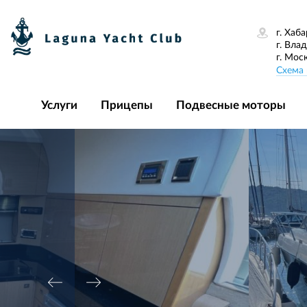
г. Хаба
г. Вла
г. Мос
Схема 
Услуги
Прицепы
Подвесные моторы