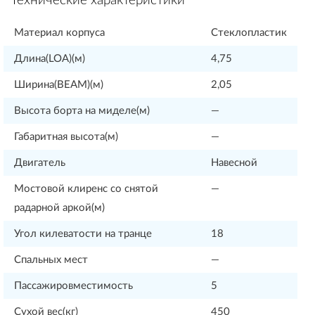
Технические характеристики
Материал корпуса
Стеклопластик
Длина(LOA)(м)
4,75
Ширина(BEAM)(м)
2,05
Высота борта на миделе(м)
—
Габаритная высота(м)
—
Двигатель
Навесной
Мостовой клиренс со снятой
—
радарной аркой(м)
Угол килеватости на транце
18
Спальных мест
—
Пассажировместимость
5
Сухой вес(кг)
450