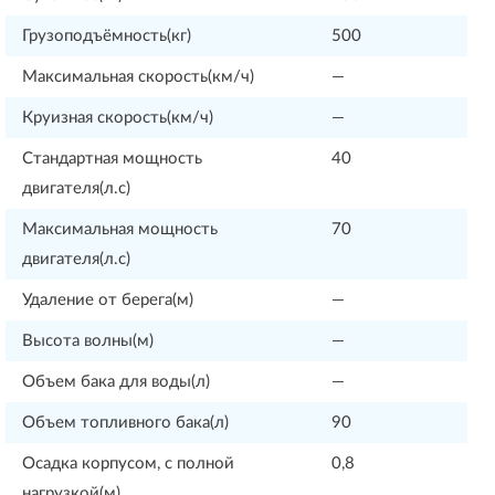
Грузоподъёмность(кг)
500
Максимальная скорость(км/ч)
—
Круизная скорость(км/ч)
—
Стандартная мощность
40
двигателя(л.с)
Максимальная мощность
70
двигателя(л.с)
Удаление от берега(м)
—
Высота волны(м)
—
Объем бака для воды(л)
—
Объем топливного бака(л)
90
Осадка корпусом, с полной
0,8
нагрузкой(м)