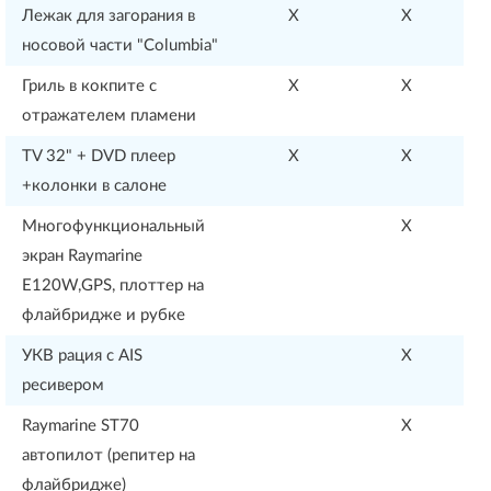
Лежак для загорания в
X
X
носовой части "Columbia"
Гриль в кокпите с
X
X
отражателем пламени
TV 32" + DVD плеер
X
X
+колонки в салоне
Многофункциональный
X
экран Raymarine
E120W,GPS, плоттер на
флайбридже и рубке
УКВ рация с AIS
X
ресивером
Raymarine ST70
X
автопилот (репитер на
флайбридже)