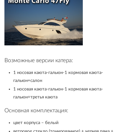
Возможные версии катера:
1 носовая каюта-гальюн-1 кормовая каюта-
гальюн+салон
1 носовая каюта-гальюн-1 кормовая каюта-
гальюн+третья каюта
Основная комплектация:
цвет корпуса – белый
ветровое стекло (тонированное) + черная рама +